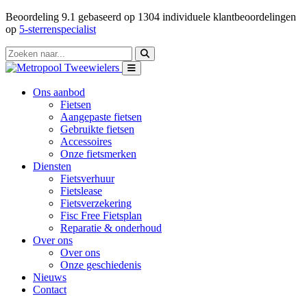
Beoordeling
9.1
gebaseerd op
1304
individuele klantbeoordelingen
op
5-sterrenspecialist
Ons aanbod
Fietsen
Aangepaste fietsen
Gebruikte fietsen
Accessoires
Onze fietsmerken
Diensten
Fietsverhuur
Fietslease
Fietsverzekering
Fisc Free Fietsplan
Reparatie & onderhoud
Over ons
Over ons
Onze geschiedenis
Nieuws
Contact