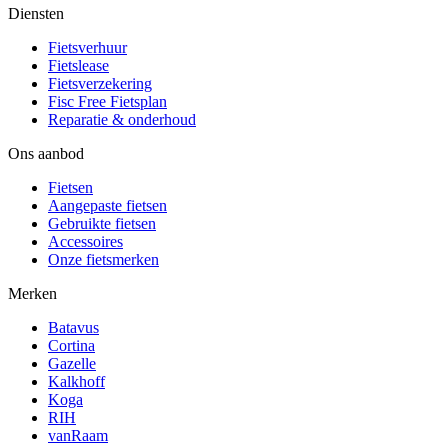
Diensten
Fietsverhuur
Fietslease
Fietsverzekering
Fisc Free Fietsplan
Reparatie & onderhoud
Ons aanbod
Fietsen
Aangepaste fietsen
Gebruikte fietsen
Accessoires
Onze fietsmerken
Merken
Batavus
Cortina
Gazelle
Kalkhoff
Koga
RIH
vanRaam