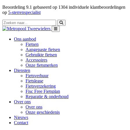
Beoordeling
9.1
gebaseerd op
1304
individuele klantbeoordelingen
op
5-sterrenspecialist
Ons aanbod
Fietsen
Aangepaste fietsen
Gebruikte fietsen
Accessoires
Onze fietsmerken
Diensten
Fietsverhuur
Fietslease
Fietsverzekering
Fisc Free Fietsplan
Reparatie & onderhoud
Over ons
Over ons
Onze geschiedenis
Nieuws
Contact