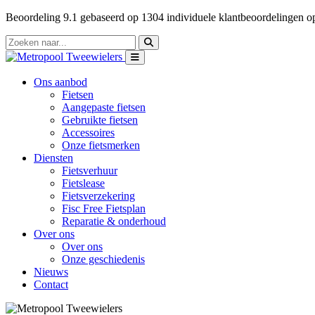
Beoordeling
9.1
gebaseerd op
1304
individuele klantbeoordelingen 
Ons aanbod
Fietsen
Aangepaste fietsen
Gebruikte fietsen
Accessoires
Onze fietsmerken
Diensten
Fietsverhuur
Fietslease
Fietsverzekering
Fisc Free Fietsplan
Reparatie & onderhoud
Over ons
Over ons
Onze geschiedenis
Nieuws
Contact