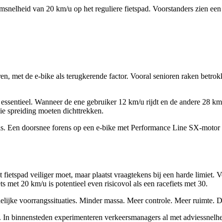
snelheid van 20 km/u op het reguliere fietspad. Voorstanders zien een
aren, met de e-bike als terugkerende factor. Vooral senioren raken betrok
 essentieel. Wanneer de ene gebruiker 12 km/u rijdt en de andere 28 km
ie spreiding moeten dichttrekken.
r is. Een doorsnee forens op een e-bike met Performance Line SX-motor z
fietspad veiliger moet, maar plaatst vraagtekens bij een harde limiet. V
s met 20 km/u is potentieel even risicovol als een racefiets met 30.
idelijke voorrangssituaties. Minder massa. Meer controle. Meer ruimte. 
en. In binnensteden experimenteren verkeersmanagers al met adviessnelhe