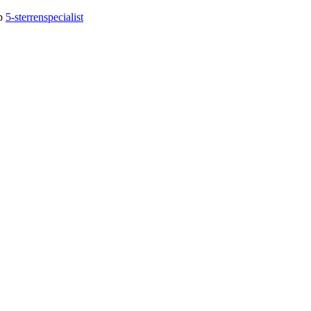
op
5-sterrenspecialist