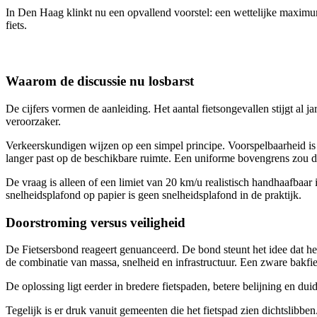
In Den Haag klinkt nu een opvallend voorstel: een wettelijke maximum
fiets.
Waarom de discussie nu losbarst
De cijfers vormen de aanleiding. Het aantal fietsongevallen stijgt al j
veroorzaker.
Verkeerskundigen wijzen op een simpel principe. Voorspelbaarheid is
langer past op de beschikbare ruimte. Een uniforme bovengrens zou d
De vraag is alleen of een limiet van 20 km/u realistisch handhaafbaa
snelheidsplafond op papier is geen snelheidsplafond in de praktijk.
Doorstroming versus veiligheid
De Fietsersbond reageert genuanceerd. De bond steunt het idee dat het 
de combinatie van massa, snelheid en infrastructuur. Een zware bakfiet
De oplossing ligt eerder in bredere fietspaden, betere belijning en du
Tegelijk is er druk vanuit gemeenten die het fietspad zien dichtslibb