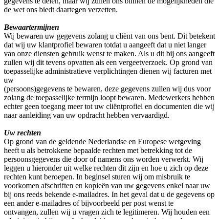
gegevens te delen, maar wij zullen ons binnen de mogelijkheden die
de wet ons biedt daartegen verzetten.
Bewaartermijnen
Wij bewaren uw gegevens zolang u cliënt van ons bent. Dit betekent
dat wij uw klantprofiel bewaren totdat u aangeeft dat u niet langer
van onze diensten gebruik wenst te maken. Als u dit bij ons aangeeft
zullen wij dit tevens opvatten als een vergeetverzoek. Op grond van
toepasselijke administratieve verplichtingen dienen wij facturen met
uw
(persoons)gegevens te bewaren, deze gegevens zullen wij dus voor
zolang de toepasselijke termijn loopt bewaren. Medewerkers hebben
echter geen toegang meer tot uw cliëntprofiel en documenten die wij
naar aanleiding van uw opdracht hebben vervaardigd.
Uw rechten
Op grond van de geldende Nederlandse en Europese wetgeving
heeft u als betrokkene bepaalde rechten met betrekking tot de
persoonsgegevens die door of namens ons worden verwerkt. Wij
leggen u hieronder uit welke rechten dit zijn en hoe u zich op deze
rechten kunt beroepen. In beginsel sturen wij om misbruik te
voorkomen afschriften en kopieën van uw gegevens enkel naar uw
bij ons reeds bekende e-mailadres. In het geval dat u de gegevens op
een ander e-mailadres of bijvoorbeeld per post wenst te
ontvangen, zullen wij u vragen zich te legitimeren. Wij houden een