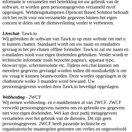
informatie te verzamelen met betrekking tot uw gebruik van de
software, er worden geen persoonsgegevens verzameld en/of
opgeslagen. Webdesignkampioen Opencart Based Solution behoudt
zich het recht voor om verzamelde gegevens binnen het eigen
concern te delen om de dienstverlening verder te verbeteren.
Livechat-
Tawk.to
Wij gebruiken de software van Tawk.to op onze website om met u
te kunnen chatten. Standaard wordt om uw naam en emailadres
gevraag in het pre-chaten offline formulier. Tawk.to zal uw naam en
e-mailadres nooit voor eigen doeleinden gebruiken. Verder wordt er
technische informatie zoals bezochte pagina's, apparaat type,
browser type, schermresolutie etc. Tijdens een chat kunnen om
meerdere gegevens gevraagd worden indien dit noodzakelijk is om
uw vraag te kunnen beantwoorden. Deze worden opgeslagen in de
chathistorie welke 3 maanden word bewaard. Uw
persoonsgegevens worden door Tawk.to beveiligd opgeslagen.
Webhosting -
2WCF
Wij nemen webhosting- en e-maildiensten af van 2WCF. 2WCF
verwerkt persoonsgegevens namens ons en gebruikt uw gegevens
niet voor eigen doeleinden. Wel kan deze partij metagegevens
verzamelen over het gebruik van de diensten. Dit zijn geen
persoonsgegevens. 2WCF heeft passende technische en
organisatorische maatregelen genomen om verlies en ongeoorloofd