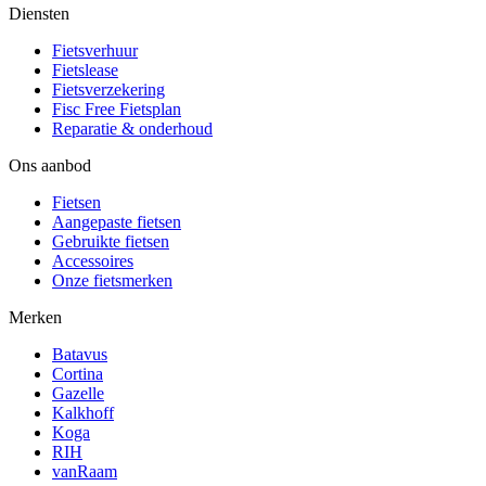
Diensten
Fietsverhuur
Fietslease
Fietsverzekering
Fisc Free Fietsplan
Reparatie & onderhoud
Ons aanbod
Fietsen
Aangepaste fietsen
Gebruikte fietsen
Accessoires
Onze fietsmerken
Merken
Batavus
Cortina
Gazelle
Kalkhoff
Koga
RIH
vanRaam