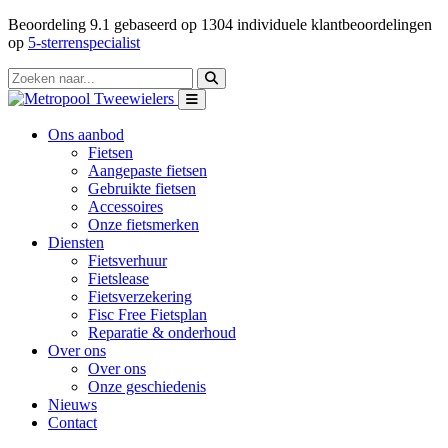
Beoordeling
9.1
gebaseerd op
1304
individuele klantbeoordelingen
op
5-sterrenspecialist
Ons aanbod
Fietsen
Aangepaste fietsen
Gebruikte fietsen
Accessoires
Onze fietsmerken
Diensten
Fietsverhuur
Fietslease
Fietsverzekering
Fisc Free Fietsplan
Reparatie & onderhoud
Over ons
Over ons
Onze geschiedenis
Nieuws
Contact