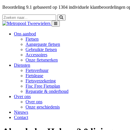
Beoordeling
9.1
gebaseerd op
1304
individuele klantbeoordelingen 
Ons aanbod
Fietsen
Aangepaste fietsen
Gebruikte fietsen
Accessoires
Onze fietsmerken
Diensten
Fietsverhuur
Fietslease
Fietsverzekering
Fisc Free Fietsplan
Reparatie & onderhoud
Over ons
Over ons
Onze geschiedenis
Nieuws
Contact