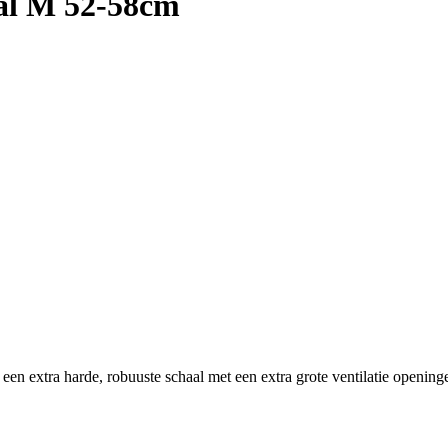
ral M 52-58cm
arde, robuuste schaal met een extra grote ventilatie openingen. I