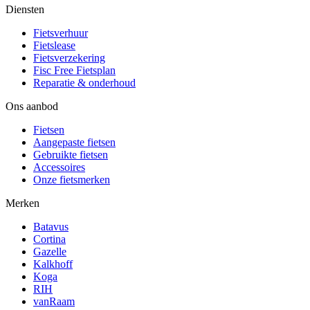
Diensten
Fietsverhuur
Fietslease
Fietsverzekering
Fisc Free Fietsplan
Reparatie & onderhoud
Ons aanbod
Fietsen
Aangepaste fietsen
Gebruikte fietsen
Accessoires
Onze fietsmerken
Merken
Batavus
Cortina
Gazelle
Kalkhoff
Koga
RIH
vanRaam