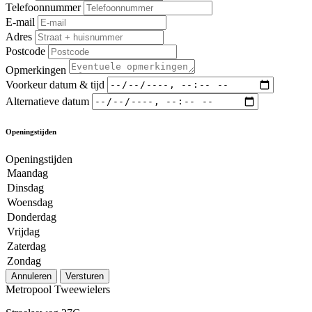
Telefoonnummer
E-mail
Adres
Postcode
Opmerkingen
Voorkeur datum & tijd
Alternatieve datum
Openingstijden
Openingstijden
Maandag
Dinsdag
Woensdag
Donderdag
Vrijdag
Zaterdag
Zondag
Annuleren
Versturen
Metropool Tweewielers