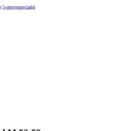
op
5-sterrenspecialist