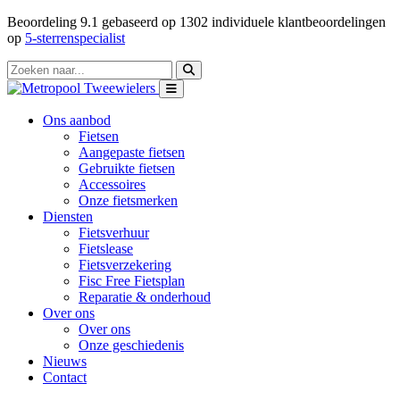
Beoordeling
9.1
gebaseerd op
1302
individuele klantbeoordelingen
op
5-sterrenspecialist
Ons aanbod
Fietsen
Aangepaste fietsen
Gebruikte fietsen
Accessoires
Onze fietsmerken
Diensten
Fietsverhuur
Fietslease
Fietsverzekering
Fisc Free Fietsplan
Reparatie & onderhoud
Over ons
Over ons
Onze geschiedenis
Nieuws
Contact