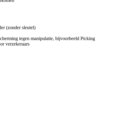
oorkomen
der (zonder sleutel)
escherming tegen manipulatie, bijvoorbeeld Picking
or verzekeraars