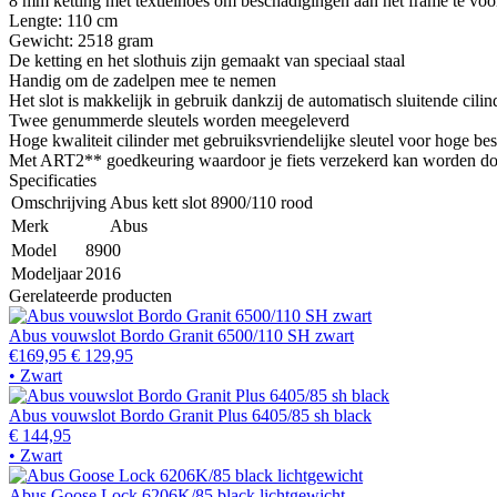
8 mm ketting met textielhoes om beschadigingen aan het frame te v
Lengte: 110 cm
Gewicht: 2518 gram
De ketting en het slothuis zijn gemaakt van speciaal staal
Handig om de zadelpen mee te nemen
Het slot is makkelijk in gebruik dankzij de automatisch sluitende cilin
Twee genummerde sleutels worden meegeleverd
Hoge kwaliteit cilinder met gebruiksvriendelijke sleutel voor hoge b
Met ART2** goedkeuring waardoor je fiets verzekerd kan worden do
Specificaties
Omschrijving
Abus kett slot 8900/110 rood
Merk
Abus
Model
8900
Modeljaar
2016
Gerelateerde producten
Abus vouwslot Bordo Granit 6500/110 SH zwart
€169,95
€ 129,95
• Zwart
Abus vouwslot Bordo Granit Plus 6405/85 sh black
€ 144,95
• Zwart
Abus Goose Lock 6206K/85 black lichtgewicht