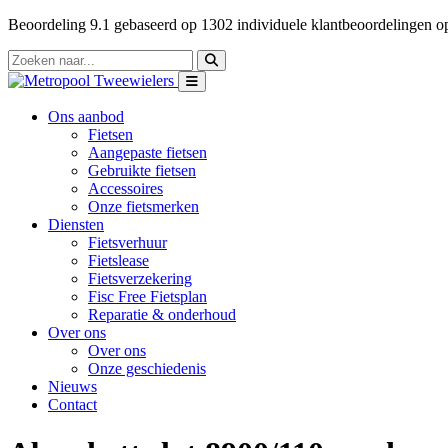
Beoordeling
9.1
gebaseerd op
1302
individuele klantbeoordelingen 
Ons aanbod
Fietsen
Aangepaste fietsen
Gebruikte fietsen
Accessoires
Onze fietsmerken
Diensten
Fietsverhuur
Fietslease
Fietsverzekering
Fisc Free Fietsplan
Reparatie & onderhoud
Over ons
Over ons
Onze geschiedenis
Nieuws
Contact