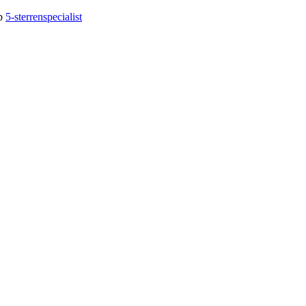
op
5-sterrenspecialist