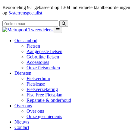
Beoordeling
9.1
gebaseerd op
1304
individuele klantbeoordelingen
op
5-sterrenspecialist
Ons aanbod
Fietsen
Aangepaste fietsen
Gebruikte fietsen
Accessoires
Onze fietsmerken
Diensten
Fietsverhuur
Fietslease
Fietsverzekering
Fisc Free Fietsplan
Reparatie & onderhoud
Over ons
Over ons
Onze geschiedenis
Nieuws
Contact