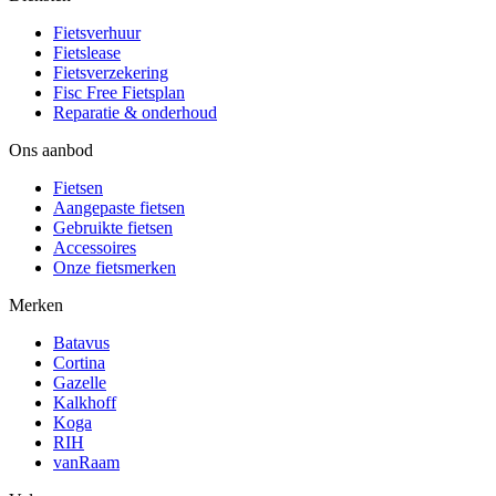
Fietsverhuur
Fietslease
Fietsverzekering
Fisc Free Fietsplan
Reparatie & onderhoud
Ons aanbod
Fietsen
Aangepaste fietsen
Gebruikte fietsen
Accessoires
Onze fietsmerken
Merken
Batavus
Cortina
Gazelle
Kalkhoff
Koga
RIH
vanRaam