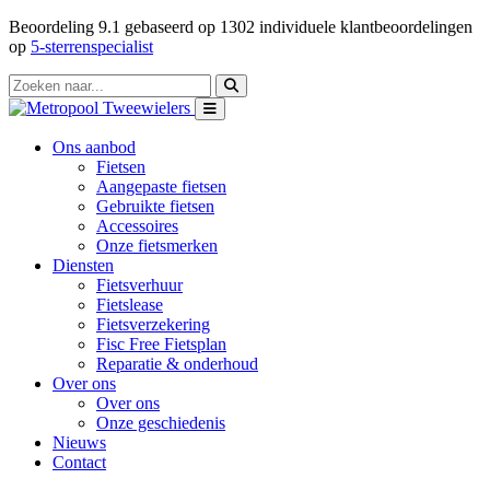
Beoordeling
9.1
gebaseerd op
1302
individuele klantbeoordelingen
op
5-sterrenspecialist
Ons aanbod
Fietsen
Aangepaste fietsen
Gebruikte fietsen
Accessoires
Onze fietsmerken
Diensten
Fietsverhuur
Fietslease
Fietsverzekering
Fisc Free Fietsplan
Reparatie & onderhoud
Over ons
Over ons
Onze geschiedenis
Nieuws
Contact