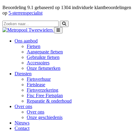
Beoordeling
9.1
gebaseerd op
1304
individuele klantbeoordelingen
op
5-sterrenspecialist
Ons aanbod
Fietsen
Aangepaste fietsen
Gebruikte fietsen
Accessoires
Onze fietsmerken
Diensten
Fietsverhuur
Fietslease
Fietsverzekering
Fisc Free Fietsplan
Reparatie & onderhoud
Over ons
Over ons
Onze geschiedenis
Nieuws
Contact