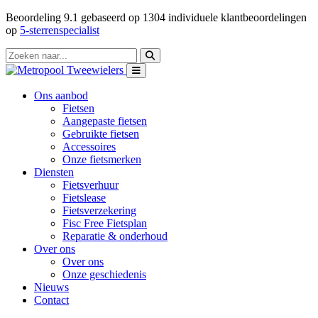
Beoordeling
9.1
gebaseerd op
1304
individuele klantbeoordelingen
op
5-sterrenspecialist
Ons aanbod
Fietsen
Aangepaste fietsen
Gebruikte fietsen
Accessoires
Onze fietsmerken
Diensten
Fietsverhuur
Fietslease
Fietsverzekering
Fisc Free Fietsplan
Reparatie & onderhoud
Over ons
Over ons
Onze geschiedenis
Nieuws
Contact