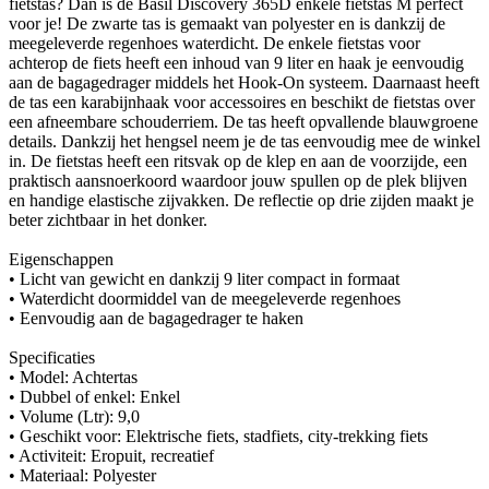
fietstas? Dan is de Basil Discovery 365D enkele fietstas M perfect
voor je! De zwarte tas is gemaakt van polyester en is dankzij de
meegeleverde regenhoes waterdicht. De enkele fietstas voor
achterop de fiets heeft een inhoud van 9 liter en haak je eenvoudig
aan de bagagedrager middels het Hook-On systeem. Daarnaast heeft
de tas een karabijnhaak voor accessoires en beschikt de fietstas over
een afneembare schouderriem. De tas heeft opvallende blauwgroene
details. Dankzij het hengsel neem je de tas eenvoudig mee de winkel
in. De fietstas heeft een ritsvak op de klep en aan de voorzijde, een
praktisch aansnoerkoord waardoor jouw spullen op de plek blijven
en handige elastische zijvakken. De reflectie op drie zijden maakt je
beter zichtbaar in het donker.
Eigenschappen
• Licht van gewicht en dankzij 9 liter compact in formaat
• Waterdicht doormiddel van de meegeleverde regenhoes
• Eenvoudig aan de bagagedrager te haken
Specificaties
• Model: Achtertas
• Dubbel of enkel: Enkel
• Volume (Ltr): 9,0
• Geschikt voor: Elektrische fiets, stadfiets, city-trekking fiets
• Activiteit: Eropuit, recreatief
• Materiaal: Polyester