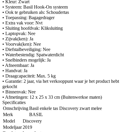
• Kleur: Zwart
• Systeem: Basil Hook-On systeem
• Ook te gebruiken als: Schoudertas
• Toepassing: Bagagedrager
• Extra vak voor: Nvt
• Sluiting hoofdvak: Kliksluiting
• Laptopvak: Nee
• Zijvak(ken): Ja
• Voorvak(ken): Nee
• Diefstalbeveiliging: Nee
• Waterbestendig: Spatwaterdicht
• Snelbinders mogelijk: Ja
• Afneembaar: Ja
• Handvat: Ja
• Draagcapaciteit: Max. 5 kg
• Garantie: 2 jaar, via het verkooppunt waar je het product hebt
gekocht
• Binnenvak: Nee
• Afmetingen: 12 x 25 x 33 cm (Buitenwerkse maten)
Specificaties
Omschrijving
Basil enkele tas Discovery zwart melee
Merk
BASIL
Model
Discovery
Modeljaar
2019