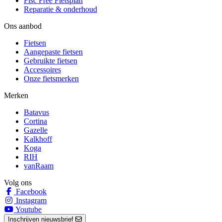
Fisc Free Fietsplan
Reparatie & onderhoud
Ons aanbod
Fietsen
Aangepaste fietsen
Gebruikte fietsen
Accessoires
Onze fietsmerken
Merken
Batavus
Cortina
Gazelle
Kalkhoff
Koga
RIH
vanRaam
Volg ons
Facebook
Instagram
Youtube
Inschrijven nieuwsbrief