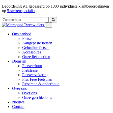
Beoordeling
9.1
gebaseerd op
1303
individuele klantbeoordelingen
op
5-sterrenspecialist
Ons aanbod
Fietsen
Aangepaste fietsen
Gebruikte fietsen
Accessoires
Onze fietsmerken
Diensten
Fietsverhuur
Fietslease
Fietsverzekering
Fisc Free Fietsplan
Reparatie & onderhoud
Over ons
Over ons
Onze geschiedenis
Nieuws
Contact