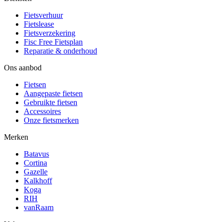
Fietsverhuur
Fietslease
Fietsverzekering
Fisc Free Fietsplan
Reparatie & onderhoud
Ons aanbod
Fietsen
Aangepaste fietsen
Gebruikte fietsen
Accessoires
Onze fietsmerken
Merken
Batavus
Cortina
Gazelle
Kalkhoff
Koga
RIH
vanRaam