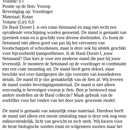
Volume: 0 l
Positie op de fiets: Voorop
Bevestiging op: Voordrager
Materiaal: Rotan
Volume (Ltr): 0,0
De Basil Dorset L is een rotan fietsmand en mag met recht een
opvallende verschijning worden genoemd. De mand is gemaakt van
ijzersterk rotan en is geschikt voor diverse doeleinden. Zo komt de
fietsmand niet alleen goed van pas bij het vervoeren van
boodschappen of schooltassen, maar is deze ook bij uitstek geschikt
voor bijvoorbeeld transportfietsen. Is de Basil Dorset L jouw
fietsmand? Dan kies je voor een moderne mand die past bij jouw
levensstijl. Je monteert de fietsmand op de voordrager in combinatie
met een crate mounting set. De mand heeft geen deksel, maar
beschikt wel over handgrepen die zijn voorzien van kunstlederen
details. De mand til je dus gemakkelijk van de fiets af. Wij leveren
de mand zonder bevestigingsmateriaal. De mand is niet alleen
eenvoudig te bevestigen voorop je fiets. Ben je benieuwd naar
andere modellen uit de Basil collectie? Maak gebruik van de
zoekfilter voor het vinden van het door jouw gewenste model.
De mand is gemaakt van natuurlijk rotan materiaal. Hierdoor heeft
de mand niet alleen een mooie uitstraling maar is deze ook nog eens
milieuvriendelijk, licht van gewicht en toch sterk. Wij kiezen voor
de beste biologische soorten rotan en wilgenteen soorten maar het