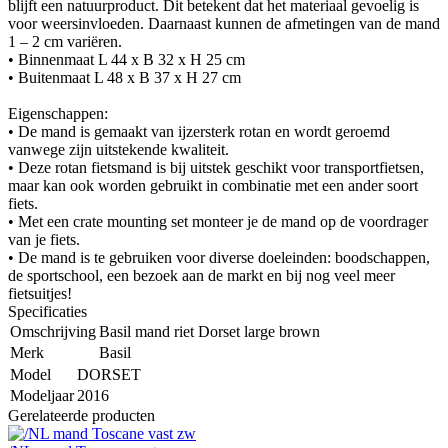
blijft een natuurproduct. Dit betekent dat het materiaal gevoelig is
voor weersinvloeden. Daarnaast kunnen de afmetingen van de mand
1 – 2 cm variëren.
• Binnenmaat L 44 x B 32 x H 25 cm
• Buitenmaat L 48 x B 37 x H 27 cm
Eigenschappen:
• De mand is gemaakt van ijzersterk rotan en wordt geroemd
vanwege zijn uitstekende kwaliteit.
• Deze rotan fietsmand is bij uitstek geschikt voor transportfietsen,
maar kan ook worden gebruikt in combinatie met een ander soort
fiets.
• Met een crate mounting set monteer je de mand op de voordrager
van je fiets.
• De mand is te gebruiken voor diverse doeleinden: boodschappen,
de sportschool, een bezoek aan de markt en bij nog veel meer
fietsuitjes!
Specificaties
Omschrijving
Basil mand riet Dorset large brown
Merk
Basil
Model
DORSET
Modeljaar
2016
Gerelateerde producten