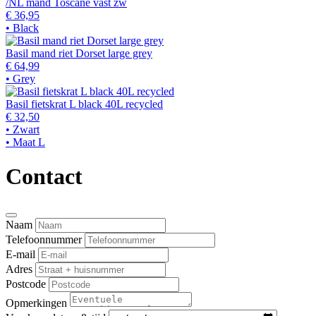
/NL mand Toscane vast zw
€ 36,95
• Black
Basil mand riet Dorset large grey
€ 64,99
• Grey
Basil fietskrat L black 40L recycled
€ 32,50
• Zwart
• Maat L
Contact
Naam
Telefoonnummer
E-mail
Adres
Postcode
Opmerkingen