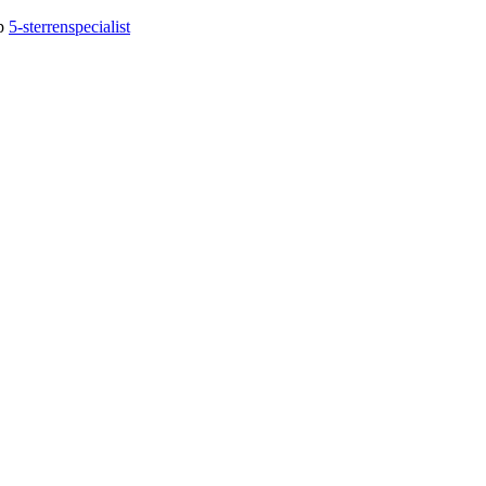
op
5-sterrenspecialist