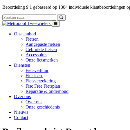
Beoordeling
9.1
gebaseerd op
1304
individuele klantbeoordelingen 
Ons aanbod
Fietsen
Aangepaste fietsen
Gebruikte fietsen
Accessoires
Onze fietsmerken
Diensten
Fietsverhuur
Fietslease
Fietsverzekering
Fisc Free Fietsplan
Reparatie & onderhoud
Over ons
Over ons
Onze geschiedenis
Nieuws
Contact