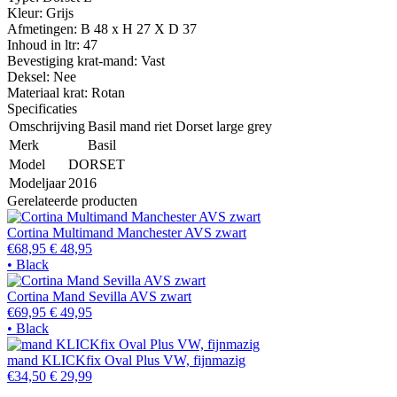
Kleur: Grijs
Afmetingen: B 48 x H 27 X D 37
Inhoud in ltr: 47
Bevestiging krat-mand: Vast
Deksel: Nee
Materiaal krat: Rotan
Specificaties
Omschrijving
Basil mand riet Dorset large grey
Merk
Basil
Model
DORSET
Modeljaar
2016
Gerelateerde producten
Cortina Multimand Manchester AVS zwart
€68,95
€ 48,95
• Black
Cortina Mand Sevilla AVS zwart
€69,95
€ 49,95
• Black
mand KLICKfix Oval Plus VW, fijnmazig
€34,50
€ 29,99