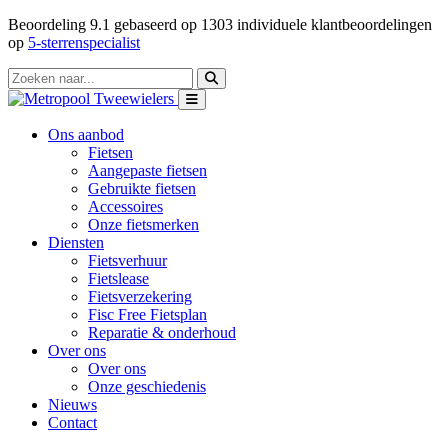
Beoordeling
9.1
gebaseerd op
1303
individuele klantbeoordelingen
op
5-sterrenspecialist
Ons aanbod
Fietsen
Aangepaste fietsen
Gebruikte fietsen
Accessoires
Onze fietsmerken
Diensten
Fietsverhuur
Fietslease
Fietsverzekering
Fisc Free Fietsplan
Reparatie & onderhoud
Over ons
Over ons
Onze geschiedenis
Nieuws
Contact