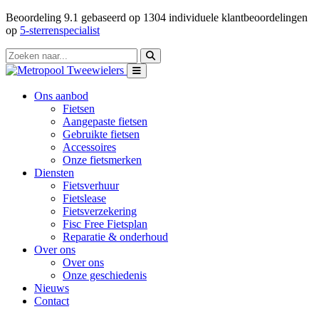
Beoordeling
9.1
gebaseerd op
1304
individuele klantbeoordelingen
op
5-sterrenspecialist
Ons aanbod
Fietsen
Aangepaste fietsen
Gebruikte fietsen
Accessoires
Onze fietsmerken
Diensten
Fietsverhuur
Fietslease
Fietsverzekering
Fisc Free Fietsplan
Reparatie & onderhoud
Over ons
Over ons
Onze geschiedenis
Nieuws
Contact