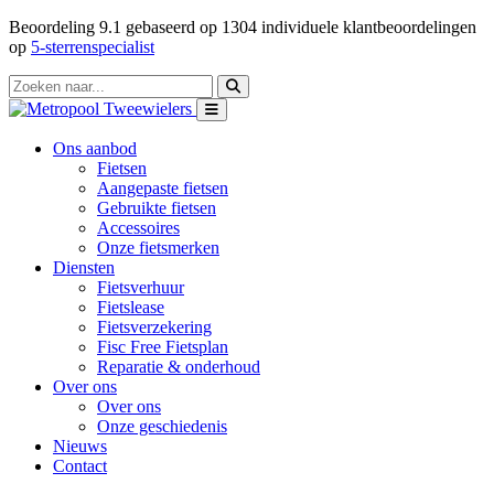
Beoordeling
9.1
gebaseerd op
1304
individuele klantbeoordelingen
op
5-sterrenspecialist
Ons aanbod
Fietsen
Aangepaste fietsen
Gebruikte fietsen
Accessoires
Onze fietsmerken
Diensten
Fietsverhuur
Fietslease
Fietsverzekering
Fisc Free Fietsplan
Reparatie & onderhoud
Over ons
Over ons
Onze geschiedenis
Nieuws
Contact