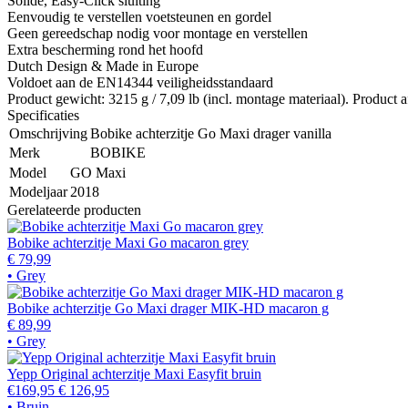
Solide, Easy-Click sluiting
Eenvoudig te verstellen voetsteunen en gordel
Geen gereedschap nodig voor montage en verstellen
Extra bescherming rond het hoofd
Dutch Design & Made in Europe
Voldoet aan de EN14344 veiligheidsstandaard
Product gewicht: 3215 g / 7,09 lb (incl. montage materiaal). Product
Specificaties
Omschrijving
Bobike achterzitje Go Maxi drager vanilla
Merk
BOBIKE
Model
GO Maxi
Modeljaar
2018
Gerelateerde producten
Bobike achterzitje Maxi Go macaron grey
€ 79,99
• Grey
Bobike achterzitje Go Maxi drager MIK-HD macaron g
€ 89,99
• Grey
Yepp Original achterzitje Maxi Easyfit bruin
€169,95
€ 126,95
• Bruin