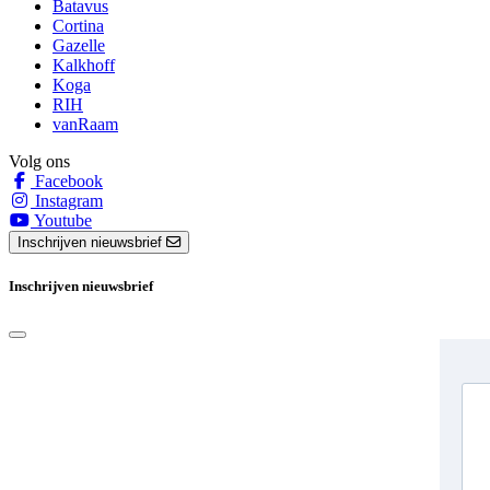
Batavus
Cortina
Gazelle
Kalkhoff
Koga
RIH
vanRaam
Volg ons
Facebook
Instagram
Youtube
Inschrijven nieuwsbrief
Inschrijven nieuwsbrief