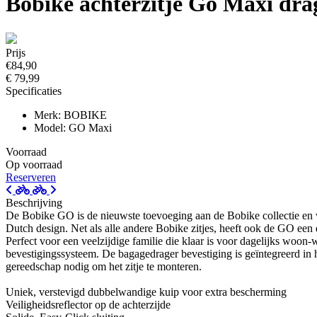
Bobike achterzitje Go Maxi drag
Prijs
€84,90
€ 79,99
Specificaties
Merk: BOBIKE
Model: GO Maxi
Voorraad
Op voorraad
Reserveren
Beschrijving
De Bobike GO is de nieuwste toevoeging aan de Bobike collectie en we
Dutch design. Net als alle andere Bobike zitjes, heeft ook de GO ee
Perfect voor een veelzijdige familie die klaar is voor dagelijks woon
bevestigingssysteem. De bagagedrager bevestiging is geïntegreerd in
gereedschap nodig om het zitje te monteren.
Uniek, verstevigd dubbelwandige kuip voor extra bescherming
Veiligheidsreflector op de achterzijde