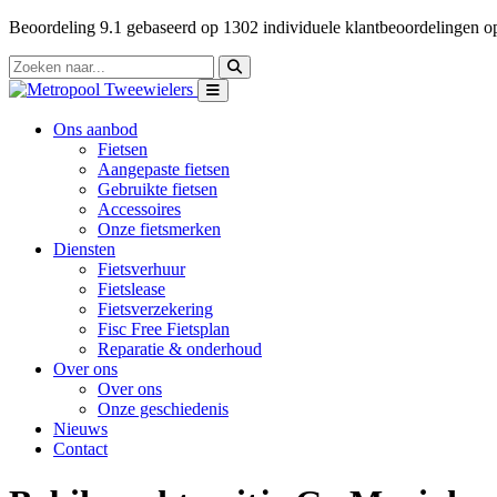
Beoordeling
9.1
gebaseerd op
1302
individuele klantbeoordelingen 
Ons aanbod
Fietsen
Aangepaste fietsen
Gebruikte fietsen
Accessoires
Onze fietsmerken
Diensten
Fietsverhuur
Fietslease
Fietsverzekering
Fisc Free Fietsplan
Reparatie & onderhoud
Over ons
Over ons
Onze geschiedenis
Nieuws
Contact