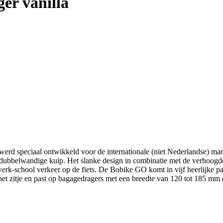
er vanilla
rd speciaal ontwikkeld voor de internationale (niet Nederlandse) mark
n dubbelwandige kuip. Het slanke design in combinatie met de verhoogd
-werk-school verkeer op de fiets. De Bobike GO komt in vijf heerlijke 
 het zitje en past op bagagedragers met een breedte van 120 tot 185 m