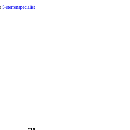
op
5-sterrenspecialist