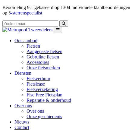
Beoordeling
9.1
gebaseerd op
1304
individuele klantbeoordelingen
op
5-sterrenspecialist
Ons aanbod
Fietsen
Aangepaste fietsen
Gebruikte fietsen
Accessoires
Onze fietsmerken
Diensten
Fietsverhuur
Fietslease
Fietsverzekering
Fisc Free Fietsplan
Reparatie & onderhoud
Over ons
Over ons
Onze geschiedenis
Nieuws
Contact