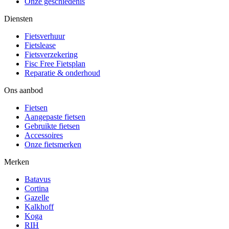
Onze geschiedenis
Diensten
Fietsverhuur
Fietslease
Fietsverzekering
Fisc Free Fietsplan
Reparatie & onderhoud
Ons aanbod
Fietsen
Aangepaste fietsen
Gebruikte fietsen
Accessoires
Onze fietsmerken
Merken
Batavus
Cortina
Gazelle
Kalkhoff
Koga
RIH