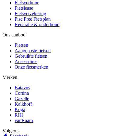
Fietsverhuur
Fietslease
Fietsverzekering
Fisc Free Fietsplan
Reparatie & onderhoud
Ons aanbod
Fietsen
Aangepaste fietsen
Gebruikte fietsen
Accessoires
Onze fietsmerken
Merken
Batavus
Cortina
Gazelle
Kalkhoff
Koga
RIH
vanRaam
Volg ons