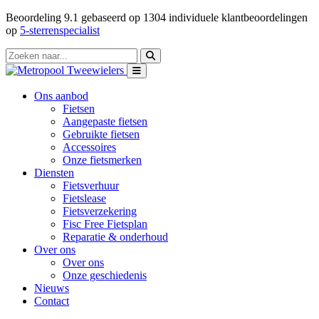
Beoordeling
9.1
gebaseerd op
1304
individuele klantbeoordelingen
op
5-sterrenspecialist
Ons aanbod
Fietsen
Aangepaste fietsen
Gebruikte fietsen
Accessoires
Onze fietsmerken
Diensten
Fietsverhuur
Fietslease
Fietsverzekering
Fisc Free Fietsplan
Reparatie & onderhoud
Over ons
Over ons
Onze geschiedenis
Nieuws
Contact