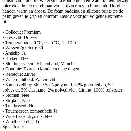
constructie houd de WaterShield koude lucht en water buiten, terwijl
microdots in het membraan vocht afvoeren van binnenuit. Houd je
handen warm en droog. De foam padding en silicone prints op de
palm geven je grip en comfort. Ready voor jou volgende extreme
rit!
• Collectie: Premium
• Geslacht: Unisex
• Temperatuur: - 0 °C, 0 - 5 °C, 5 - 10 °C
• Wassen (graden): 30
• Antislip: Ja
• Bleken: Nee
• Sluitingssyteem: Klittenband, Manchet
• Conditie: Extreem koude en natte dagen
• Reflectie: Zilver
• Waterdichtheid: Waterdicht
• Samenstelling: Shell: 58% polyamid, 32% polyurethan, 5%
polyester, 3% elasthane, 2% polyethylen. Lining: 100% polyester
• Stomen: Nee
• Strijken: Nee
• Treklusseni: Nee
• Touchscreen compatibeli: Ja
• Waterbestendige rits: Nee
• Windbestendig: Ja
Specificaties