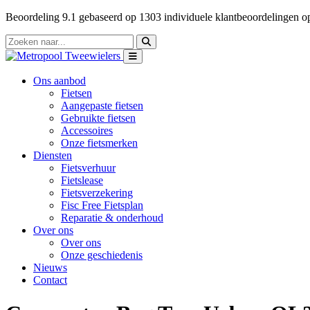
Beoordeling
9.1
gebaseerd op
1303
individuele klantbeoordelingen 
Ons aanbod
Fietsen
Aangepaste fietsen
Gebruikte fietsen
Accessoires
Onze fietsmerken
Diensten
Fietsverhuur
Fietslease
Fietsverzekering
Fisc Free Fietsplan
Reparatie & onderhoud
Over ons
Over ons
Onze geschiedenis
Nieuws
Contact