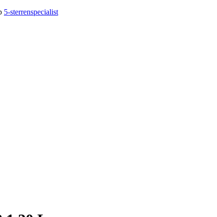
op
5-sterrenspecialist