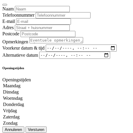
Naam
Telefoonnummer
E-mail
Adres
Postcode
Opmerkingen
Voorkeur datum & tijd
Alternatieve datum
Openingstijden
Openingstijden
Maandag
Dinsdag
Woensdag
Donderdag
Vrijdag
Zaterdag
Zondag
Annuleren
Versturen