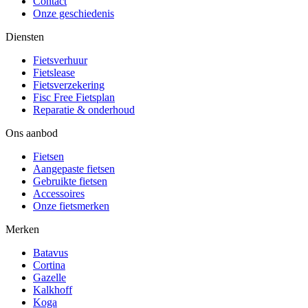
Contact
Onze geschiedenis
Diensten
Fietsverhuur
Fietslease
Fietsverzekering
Fisc Free Fietsplan
Reparatie & onderhoud
Ons aanbod
Fietsen
Aangepaste fietsen
Gebruikte fietsen
Accessoires
Onze fietsmerken
Merken
Batavus
Cortina
Gazelle
Kalkhoff
Koga