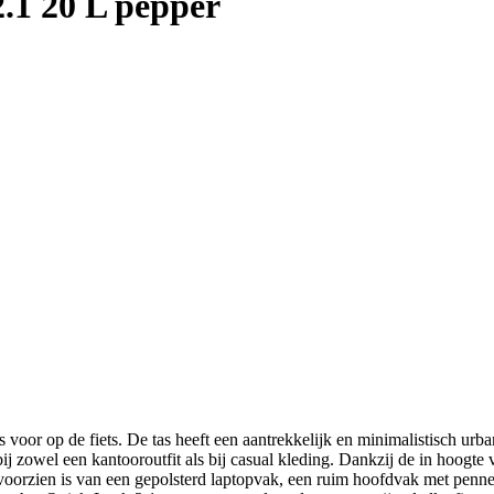
1 20 L pepper
r op de fiets. De tas heeft een aantrekkelijk en minimalistisch urban d
bij zowel een kantooroutfit als bij casual kleding. Dankzij de in hoogte
 voorzien is van een gepolsterd laptopvak, een ruim hoofdvak met penne