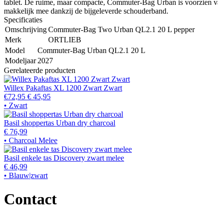
tablet. De ruime, maar compacte, Commuter-Bag Urban is voorzien van
makkelijk mee dankzij de bijgeleverde schouderband.
Specificaties
Omschrijving
Commuter-Bag Two Urban QL2.1 20 L pepper
Merk
ORTLIEB
Model
Commuter-Bag Urban QL2.1 20 L
Modeljaar
2027
Gerelateerde producten
Willex Pakaftas XL 1200 Zwart Zwart
€72,95
€ 45,95
• Zwart
Basil shoppertas Urban dry charcoal
€ 76,99
• Charcoal Melee
Basil enkele tas Discovery zwart melee
€ 46,99
• Blauw|zwart
Contact