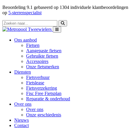
Beoordeling
9.1
gebaseerd op
1304
individuele klantbeoordelingen
op
5-sterrenspecialist
Ons aanbod
Fietsen
Aangepaste fietsen
Gebruikte fietsen
Accessoires
Onze fietsmerken
Diensten
Fietsverhuur
Fietslease
Fietsverzekering
Fisc Free Fietsplan
Reparatie & onderhoud
Over ons
Over ons
Onze geschiedenis
Nieuws
Contact