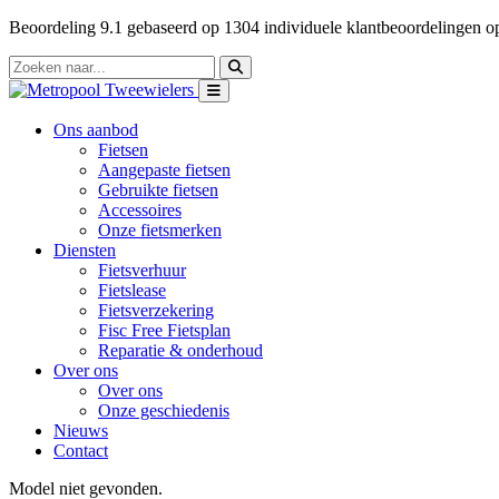
Beoordeling
9.1
gebaseerd op
1304
individuele klantbeoordelingen 
Ons aanbod
Fietsen
Aangepaste fietsen
Gebruikte fietsen
Accessoires
Onze fietsmerken
Diensten
Fietsverhuur
Fietslease
Fietsverzekering
Fisc Free Fietsplan
Reparatie & onderhoud
Over ons
Over ons
Onze geschiedenis
Nieuws
Contact
Model niet gevonden.