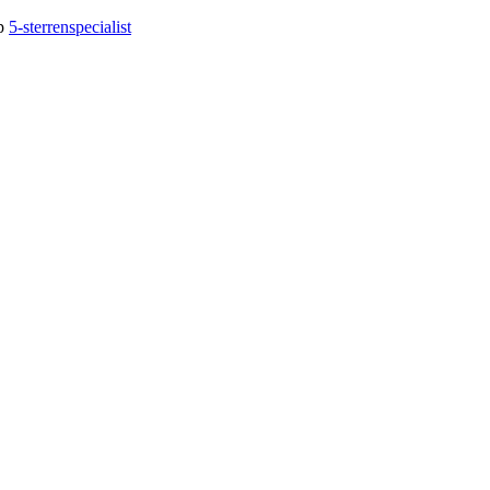
op
5-sterrenspecialist