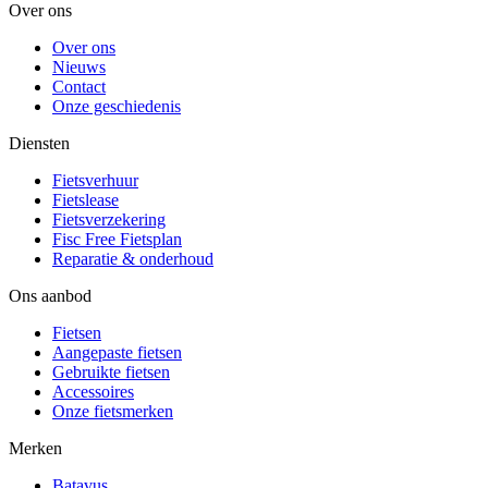
Over ons
Over ons
Nieuws
Contact
Onze geschiedenis
Diensten
Fietsverhuur
Fietslease
Fietsverzekering
Fisc Free Fietsplan
Reparatie & onderhoud
Ons aanbod
Fietsen
Aangepaste fietsen
Gebruikte fietsen
Accessoires
Onze fietsmerken
Merken
Batavus