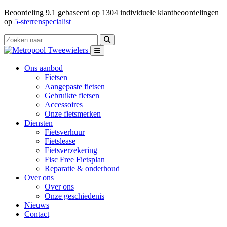
Beoordeling
9.1
gebaseerd op
1304
individuele klantbeoordelingen
op
5-sterrenspecialist
Ons aanbod
Fietsen
Aangepaste fietsen
Gebruikte fietsen
Accessoires
Onze fietsmerken
Diensten
Fietsverhuur
Fietslease
Fietsverzekering
Fisc Free Fietsplan
Reparatie & onderhoud
Over ons
Over ons
Onze geschiedenis
Nieuws
Contact