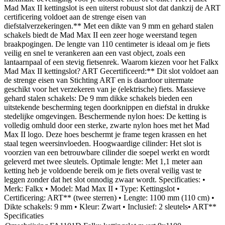
Mad Max II kettingslot is een uiterst robuust slot dat dankzij de ART
certificering voldoet aan de strenge eisen van
diefstalverzekeringen.** Met een dikte van 9 mm en gehard stalen
schakels biedt de Mad Max II een zeer hoge weerstand tegen
braakpogingen. De lengte van 110 centimeter is ideaal om je fiets
veilig en snel te verankeren aan een vast object, zoals een
lantaarnpaal of een stevig fietsenrek. Waarom kiezen voor het Falkx
Mad Max II kettingslot? ART Gecertificeerd:** Dit slot voldoet aan
de strenge eisen van Stichting ART en is daardoor uitermate
geschikt voor het verzekeren van je (elektrische) fiets. Massieve
gehard stalen schakels: De 9 mm dikke schakels bieden een
uitstekende bescherming tegen doorknippen en diefstal in drukke
stedelijke omgevingen. Beschermende nylon hoes: De ketting is
volledig omhuld door een sterke, zwarte nylon hoes met het Mad
Max II logo. Deze hoes beschermt je frame tegen krassen en het
staal tegen weersinvloeden. Hoogwaardige cilinder: Het slot is
voorzien van een betrouwbare cilinder die soepel werkt en wordt
geleverd met twee sleutels. Optimale lengte: Met 1,1 meter aan
ketting heb je voldoende bereik om je fiets overal veilig vast te
leggen zonder dat het slot onnodig zwaar wordt. Specificaties: •
Merk: Falkx • Model: Mad Max II • Type: Kettingslot •
Certificering: ART** (twee sterren) • Lengte: 1100 mm (110 cm) •
Dikte schakels: 9 mm • Kleur: Zwart • Inclusief: 2 sleutels• ART**
Specificaties