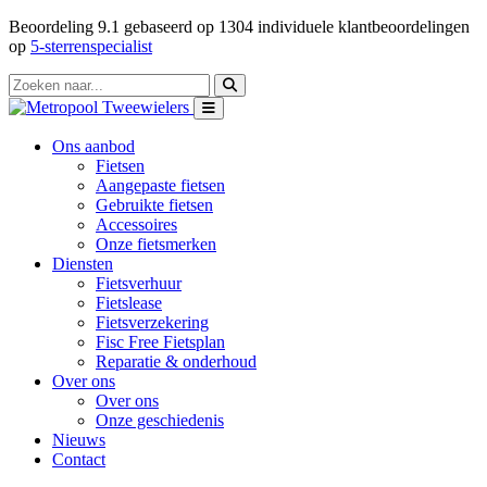
Beoordeling
9.1
gebaseerd op
1304
individuele klantbeoordelingen
op
5-sterrenspecialist
Ons aanbod
Fietsen
Aangepaste fietsen
Gebruikte fietsen
Accessoires
Onze fietsmerken
Diensten
Fietsverhuur
Fietslease
Fietsverzekering
Fisc Free Fietsplan
Reparatie & onderhoud
Over ons
Over ons
Onze geschiedenis
Nieuws
Contact