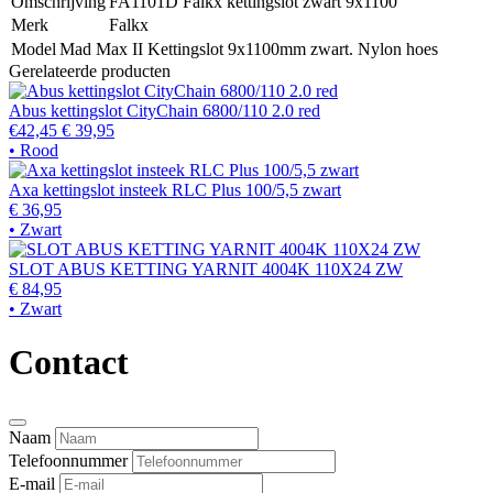
Omschrijving
FA1101D Falkx kettingslot zwart 9x1100
Merk
Falkx
Model
Mad Max II Kettingslot 9x1100mm zwart. Nylon hoes
Gerelateerde producten
Abus kettingslot CityChain 6800/110 2.0 red
€42,45
€ 39,95
• Rood
Axa kettingslot insteek RLC Plus 100/5,5 zwart
€ 36,95
• Zwart
SLOT ABUS KETTING YARNIT 4004K 110X24 ZW
€ 84,95
• Zwart
Contact
Naam
Telefoonnummer
E-mail