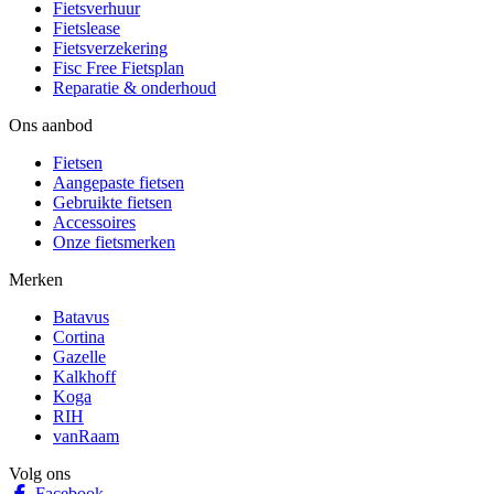
Fietsverhuur
Fietslease
Fietsverzekering
Fisc Free Fietsplan
Reparatie & onderhoud
Ons aanbod
Fietsen
Aangepaste fietsen
Gebruikte fietsen
Accessoires
Onze fietsmerken
Merken
Batavus
Cortina
Gazelle
Kalkhoff
Koga
RIH
vanRaam
Volg ons
Facebook