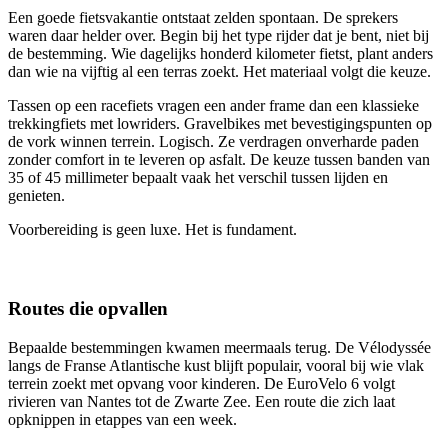
Een goede fietsvakantie ontstaat zelden spontaan. De sprekers
waren daar helder over. Begin bij het type rijder dat je bent, niet bij
de bestemming. Wie dagelijks honderd kilometer fietst, plant anders
dan wie na vijftig al een terras zoekt. Het materiaal volgt die keuze.
Tassen op een racefiets vragen een ander frame dan een klassieke
trekkingfiets met lowriders. Gravelbikes met bevestigingspunten op
de vork winnen terrein. Logisch. Ze verdragen onverharde paden
zonder comfort in te leveren op asfalt. De keuze tussen banden van
35 of 45 millimeter bepaalt vaak het verschil tussen lijden en
genieten.
Voorbereiding is geen luxe. Het is fundament.
Routes die opvallen
Bepaalde bestemmingen kwamen meermaals terug. De Vélodyssée
langs de Franse Atlantische kust blijft populair, vooral bij wie vlak
terrein zoekt met opvang voor kinderen. De EuroVelo 6 volgt
rivieren van Nantes tot de Zwarte Zee. Een route die zich laat
opknippen in etappes van een week.