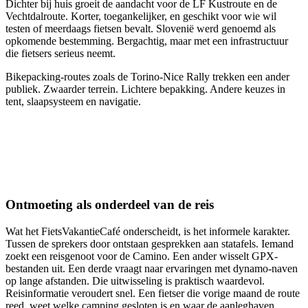
Dichter bij huis groeit de aandacht voor de LF Kustroute en de
Vechtdalroute. Korter, toegankelijker, en geschikt voor wie wil
testen of meerdaags fietsen bevalt. Slovenië werd genoemd als
opkomende bestemming. Bergachtig, maar met een infrastructuur
die fietsers serieus neemt.
Bikepacking-routes zoals de Torino-Nice Rally trekken een ander
publiek. Zwaarder terrein. Lichtere bepakking. Andere keuzes in
tent, slaapsysteem en navigatie.
Ontmoeting als onderdeel van de reis
Wat het FietsVakantieCafé onderscheidt, is het informele karakter.
Tussen de sprekers door ontstaan gesprekken aan statafels. Iemand
zoekt een reisgenoot voor de Camino. Een ander wisselt GPX-
bestanden uit. Een derde vraagt naar ervaringen met dynamo-naven
op lange afstanden. Die uitwisseling is praktisch waardevol.
Reisinformatie veroudert snel. Een fietser die vorige maand de route
reed, weet welke camping gesloten is en waar de aanleghaven