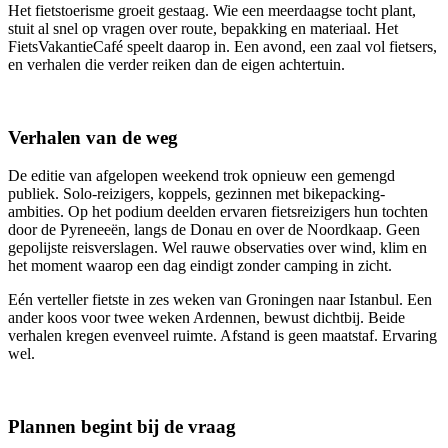
Het fietstoerisme groeit gestaag. Wie een meerdaagse tocht plant,
stuit al snel op vragen over route, bepakking en materiaal. Het
FietsVakantieCafé speelt daarop in. Een avond, een zaal vol fietsers,
en verhalen die verder reiken dan de eigen achtertuin.
Verhalen van de weg
De editie van afgelopen weekend trok opnieuw een gemengd
publiek. Solo-reizigers, koppels, gezinnen met bikepacking-
ambities. Op het podium deelden ervaren fietsreizigers hun tochten
door de Pyreneeën, langs de Donau en over de Noordkaap. Geen
gepolijste reisverslagen. Wel rauwe observaties over wind, klim en
het moment waarop een dag eindigt zonder camping in zicht.
Eén verteller fietste in zes weken van Groningen naar Istanbul. Een
ander koos voor twee weken Ardennen, bewust dichtbij. Beide
verhalen kregen evenveel ruimte. Afstand is geen maatstaf. Ervaring
wel.
Plannen begint bij de vraag