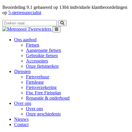
Beoordeling
9.1
gebaseerd op
1304
individuele klantbeoordelingen
op
5-sterrenspecialist
Ons aanbod
Fietsen
Aangepaste fietsen
Gebruikte fietsen
Accessoires
Onze fietsmerken
Diensten
Fietsverhuur
Fietslease
Fietsverzekering
Fisc Free Fietsplan
Reparatie & onderhoud
Over ons
Over ons
Onze geschiedenis
Nieuws
Contact