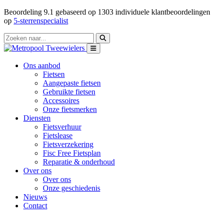
Beoordeling
9.1
gebaseerd op
1303
individuele klantbeoordelingen
op
5-sterrenspecialist
Ons aanbod
Fietsen
Aangepaste fietsen
Gebruikte fietsen
Accessoires
Onze fietsmerken
Diensten
Fietsverhuur
Fietslease
Fietsverzekering
Fisc Free Fietsplan
Reparatie & onderhoud
Over ons
Over ons
Onze geschiedenis
Nieuws
Contact