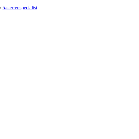
op
5-sterrenspecialist