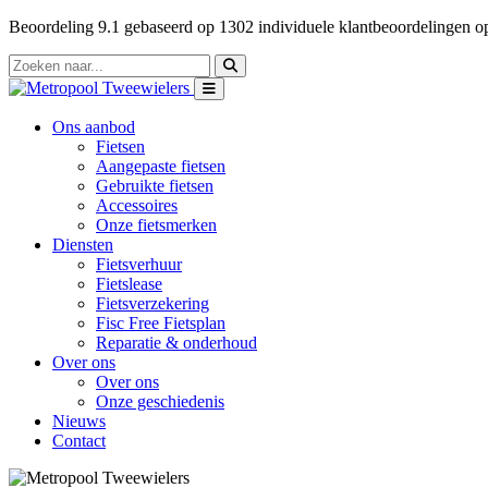
Beoordeling
9.1
gebaseerd op
1302
individuele klantbeoordelingen 
Ons aanbod
Fietsen
Aangepaste fietsen
Gebruikte fietsen
Accessoires
Onze fietsmerken
Diensten
Fietsverhuur
Fietslease
Fietsverzekering
Fisc Free Fietsplan
Reparatie & onderhoud
Over ons
Over ons
Onze geschiedenis
Nieuws
Contact