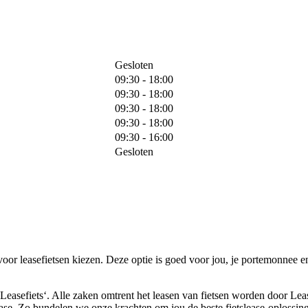
Gesloten
09:30 - 18:00
09:30 - 18:00
09:30 - 18:00
09:30 - 18:00
09:30 - 16:00
Gesloten
k voor leasefietsen kiezen. Deze optie is goed voor jou, je portemonnee 
‘Leasefiets‘. Alle zaken omtrent het leasen van fietsen worden door Lea
ease. Zo bundelen we onze krachten om jou de beste fietslease-oplossing