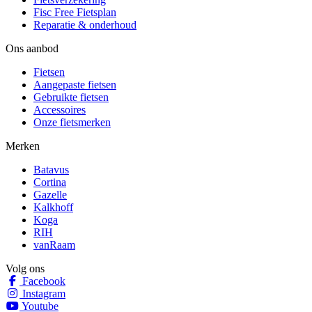
Fisc Free Fietsplan
Reparatie & onderhoud
Ons aanbod
Fietsen
Aangepaste fietsen
Gebruikte fietsen
Accessoires
Onze fietsmerken
Merken
Batavus
Cortina
Gazelle
Kalkhoff
Koga
RIH
vanRaam
Volg ons
Facebook
Instagram
Youtube