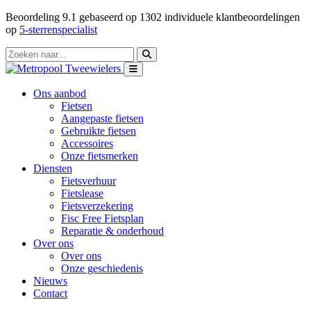
Beoordeling
9.1
gebaseerd op
1302
individuele klantbeoordelingen
op
5-sterrenspecialist
Ons aanbod
Fietsen
Aangepaste fietsen
Gebruikte fietsen
Accessoires
Onze fietsmerken
Diensten
Fietsverhuur
Fietslease
Fietsverzekering
Fisc Free Fietsplan
Reparatie & onderhoud
Over ons
Over ons
Onze geschiedenis
Nieuws
Contact