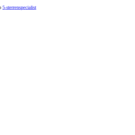
op
5-sterrenspecialist