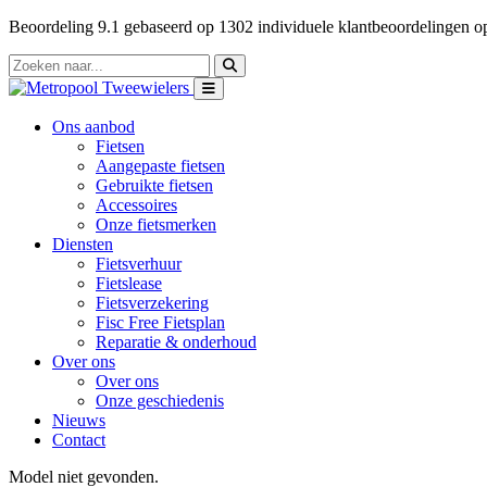
Beoordeling
9.1
gebaseerd op
1302
individuele klantbeoordelingen 
Ons aanbod
Fietsen
Aangepaste fietsen
Gebruikte fietsen
Accessoires
Onze fietsmerken
Diensten
Fietsverhuur
Fietslease
Fietsverzekering
Fisc Free Fietsplan
Reparatie & onderhoud
Over ons
Over ons
Onze geschiedenis
Nieuws
Contact
Model niet gevonden.