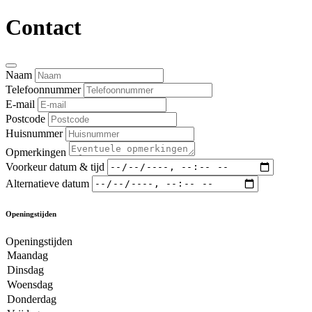
Contact
Naam
Telefoonnummer
E-mail
Postcode
Huisnummer
Opmerkingen
Voorkeur datum & tijd
Alternatieve datum
Openingstijden
Openingstijden
Maandag
Dinsdag
Woensdag
Donderdag