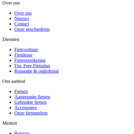
Over ons
Over ons
Nieuws
Contact
Onze geschiedenis
Diensten
Fietsverhuur
Fietslease
Fietsverzekering
Fisc Free Fietsplan
Reparatie & onderhoud
Ons aanbod
Fietsen
Aangepaste fietsen
Gebruikte fietsen
Accessoires
Onze fietsmerken
Merken
Batavus