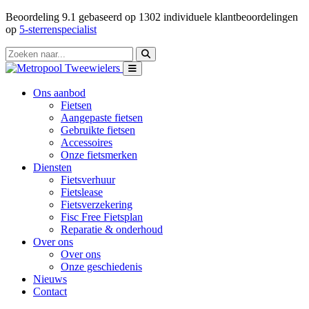
Beoordeling
9.1
gebaseerd op
1302
individuele klantbeoordelingen
op
5-sterrenspecialist
Ons aanbod
Fietsen
Aangepaste fietsen
Gebruikte fietsen
Accessoires
Onze fietsmerken
Diensten
Fietsverhuur
Fietslease
Fietsverzekering
Fisc Free Fietsplan
Reparatie & onderhoud
Over ons
Over ons
Onze geschiedenis
Nieuws
Contact