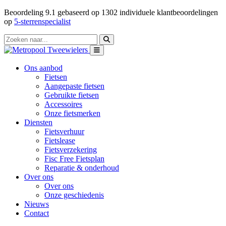
Beoordeling
9.1
gebaseerd op
1302
individuele klantbeoordelingen
op
5-sterrenspecialist
Ons aanbod
Fietsen
Aangepaste fietsen
Gebruikte fietsen
Accessoires
Onze fietsmerken
Diensten
Fietsverhuur
Fietslease
Fietsverzekering
Fisc Free Fietsplan
Reparatie & onderhoud
Over ons
Over ons
Onze geschiedenis
Nieuws
Contact