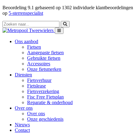
Beoordeling
9.1
gebaseerd op
1302
individuele klantbeoordelingen
op
5-sterrenspecialist
Ons aanbod
Fietsen
Aangepaste fietsen
Gebruikte fietsen
Accessoires
Onze fietsmerken
Diensten
Fietsverhuur
Fietslease
Fietsverzekering
Fisc Free Fietsplan
Reparatie & onderhoud
Over ons
Over ons
Onze geschiedenis
Nieuws
Contact