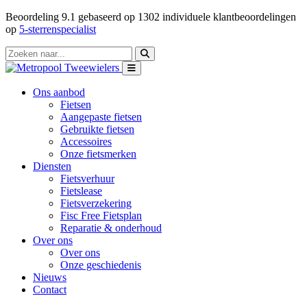
Beoordeling
9.1
gebaseerd op
1302
individuele klantbeoordelingen
op
5-sterrenspecialist
Ons aanbod
Fietsen
Aangepaste fietsen
Gebruikte fietsen
Accessoires
Onze fietsmerken
Diensten
Fietsverhuur
Fietslease
Fietsverzekering
Fisc Free Fietsplan
Reparatie & onderhoud
Over ons
Over ons
Onze geschiedenis
Nieuws
Contact