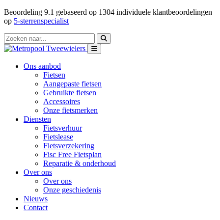
Beoordeling
9.1
gebaseerd op
1304
individuele klantbeoordelingen
op
5-sterrenspecialist
Ons aanbod
Fietsen
Aangepaste fietsen
Gebruikte fietsen
Accessoires
Onze fietsmerken
Diensten
Fietsverhuur
Fietslease
Fietsverzekering
Fisc Free Fietsplan
Reparatie & onderhoud
Over ons
Over ons
Onze geschiedenis
Nieuws
Contact