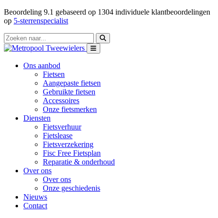
Beoordeling
9.1
gebaseerd op
1304
individuele klantbeoordelingen
op
5-sterrenspecialist
Ons aanbod
Fietsen
Aangepaste fietsen
Gebruikte fietsen
Accessoires
Onze fietsmerken
Diensten
Fietsverhuur
Fietslease
Fietsverzekering
Fisc Free Fietsplan
Reparatie & onderhoud
Over ons
Over ons
Onze geschiedenis
Nieuws
Contact