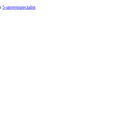
op
5-sterrenspecialist