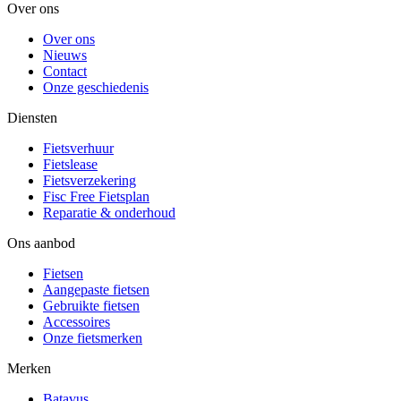
Over ons
Over ons
Nieuws
Contact
Onze geschiedenis
Diensten
Fietsverhuur
Fietslease
Fietsverzekering
Fisc Free Fietsplan
Reparatie & onderhoud
Ons aanbod
Fietsen
Aangepaste fietsen
Gebruikte fietsen
Accessoires
Onze fietsmerken
Merken
Batavus