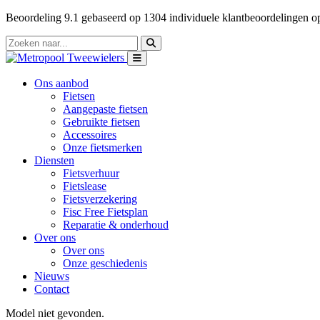
Beoordeling
9.1
gebaseerd op
1304
individuele klantbeoordelingen 
Ons aanbod
Fietsen
Aangepaste fietsen
Gebruikte fietsen
Accessoires
Onze fietsmerken
Diensten
Fietsverhuur
Fietslease
Fietsverzekering
Fisc Free Fietsplan
Reparatie & onderhoud
Over ons
Over ons
Onze geschiedenis
Nieuws
Contact
Model niet gevonden.