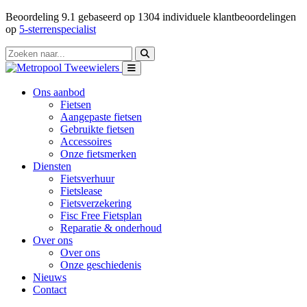
Beoordeling
9.1
gebaseerd op
1304
individuele klantbeoordelingen
op
5-sterrenspecialist
Ons aanbod
Fietsen
Aangepaste fietsen
Gebruikte fietsen
Accessoires
Onze fietsmerken
Diensten
Fietsverhuur
Fietslease
Fietsverzekering
Fisc Free Fietsplan
Reparatie & onderhoud
Over ons
Over ons
Onze geschiedenis
Nieuws
Contact