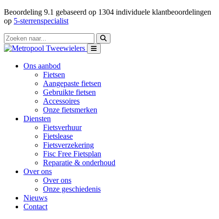
Beoordeling
9.1
gebaseerd op
1304
individuele klantbeoordelingen
op
5-sterrenspecialist
Ons aanbod
Fietsen
Aangepaste fietsen
Gebruikte fietsen
Accessoires
Onze fietsmerken
Diensten
Fietsverhuur
Fietslease
Fietsverzekering
Fisc Free Fietsplan
Reparatie & onderhoud
Over ons
Over ons
Onze geschiedenis
Nieuws
Contact