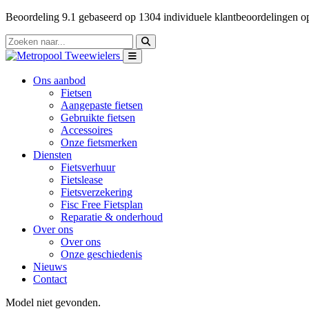
Beoordeling
9.1
gebaseerd op
1304
individuele klantbeoordelingen 
Ons aanbod
Fietsen
Aangepaste fietsen
Gebruikte fietsen
Accessoires
Onze fietsmerken
Diensten
Fietsverhuur
Fietslease
Fietsverzekering
Fisc Free Fietsplan
Reparatie & onderhoud
Over ons
Over ons
Onze geschiedenis
Nieuws
Contact
Model niet gevonden.