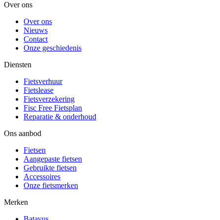
Over ons
Over ons
Nieuws
Contact
Onze geschiedenis
Diensten
Fietsverhuur
Fietslease
Fietsverzekering
Fisc Free Fietsplan
Reparatie & onderhoud
Ons aanbod
Fietsen
Aangepaste fietsen
Gebruikte fietsen
Accessoires
Onze fietsmerken
Merken
Batavus