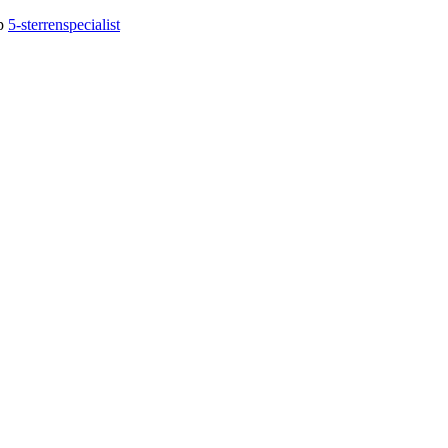
op
5-sterrenspecialist