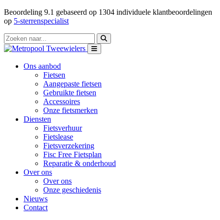
Beoordeling
9.1
gebaseerd op
1304
individuele klantbeoordelingen
op
5-sterrenspecialist
Ons aanbod
Fietsen
Aangepaste fietsen
Gebruikte fietsen
Accessoires
Onze fietsmerken
Diensten
Fietsverhuur
Fietslease
Fietsverzekering
Fisc Free Fietsplan
Reparatie & onderhoud
Over ons
Over ons
Onze geschiedenis
Nieuws
Contact