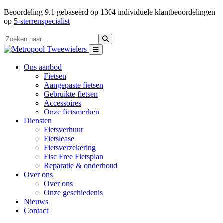
Beoordeling
9.1
gebaseerd op
1304
individuele klantbeoordelingen
op
5-sterrenspecialist
Ons aanbod
Fietsen
Aangepaste fietsen
Gebruikte fietsen
Accessoires
Onze fietsmerken
Diensten
Fietsverhuur
Fietslease
Fietsverzekering
Fisc Free Fietsplan
Reparatie & onderhoud
Over ons
Over ons
Onze geschiedenis
Nieuws
Contact