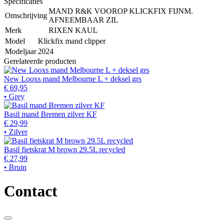
Specificaties
MAND R&K VOOROP KLICKFIX FIJNM.
Omschrijving
AFNEEMBAAR ZIL
Merk
RIXEN KAUL
Model
Klickfix mand clipper
Modeljaar
2024
Gerelateerde producten
New Looxs mand Melbourne L + deksel grs
€ 69,95
• Grey
Basil mand Bremen zilver KF
€ 29,99
• Zilver
Basil fietskrat M brown 29.5L recycled
€ 27,99
• Bruin
Contact