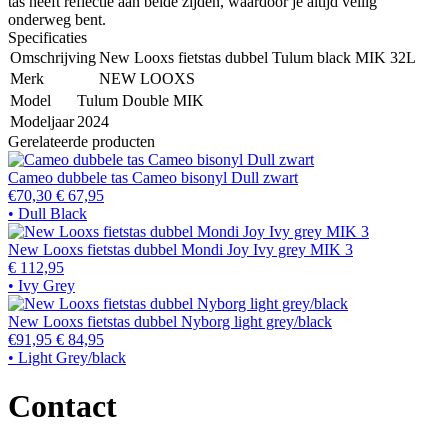
tas heeft reflectie aan beide zijden, waardoor je altijd veilig
onderweg bent.
Specificaties
Omschrijving
New Looxs fietstas dubbel Tulum black MIK 32L
Merk
NEW LOOXS
Model
Tulum Double MIK
Modeljaar
2024
Gerelateerde producten
Cameo dubbele tas Cameo bisonyl Dull zwart
€70,30
€ 67,95
• Dull Black
New Looxs fietstas dubbel Mondi Joy Ivy grey MIK 3
€ 112,95
• Ivy Grey
New Looxs fietstas dubbel Nyborg light grey/black
€91,95
€ 84,95
• Light Grey/black
Contact