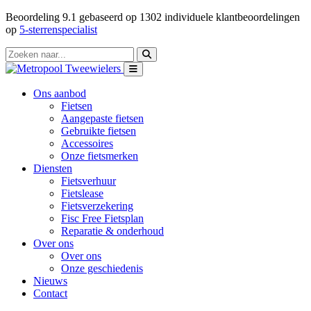
Beoordeling
9.1
gebaseerd op
1302
individuele klantbeoordelingen
op
5-sterrenspecialist
Ons aanbod
Fietsen
Aangepaste fietsen
Gebruikte fietsen
Accessoires
Onze fietsmerken
Diensten
Fietsverhuur
Fietslease
Fietsverzekering
Fisc Free Fietsplan
Reparatie & onderhoud
Over ons
Over ons
Onze geschiedenis
Nieuws
Contact