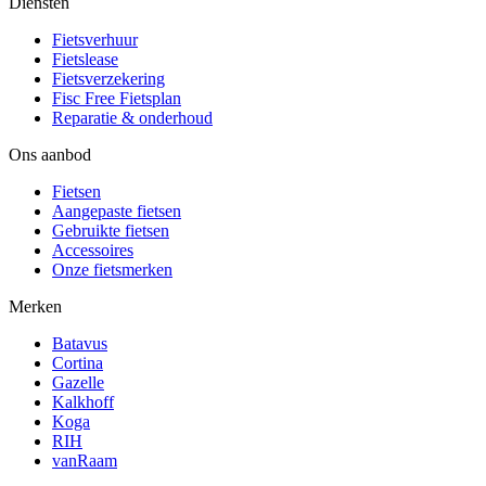
Diensten
Fietsverhuur
Fietslease
Fietsverzekering
Fisc Free Fietsplan
Reparatie & onderhoud
Ons aanbod
Fietsen
Aangepaste fietsen
Gebruikte fietsen
Accessoires
Onze fietsmerken
Merken
Batavus
Cortina
Gazelle
Kalkhoff
Koga
RIH
vanRaam