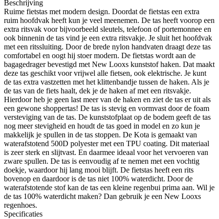
Beschrijving
Ruime fietstas met modern design. Doordat de fietstas een extra
ruim hoofdvak heeft kun je veel meenemen. De tas heeft voorop een
extra ritsvak voor bijvoorbeeld sleutels, telefoon of portemonnee en
ook binnenin de tas vind je een extra ritsvakje. Je sluit het hoofdvak
met een ritssluiting. Door de brede nylon handvaten draagt deze tas
comfortabel en oogt hij stoer modern. De fietstas wordt aan de
bagagedrager bevestigd met New Looxs kunststof haken. Dat maakt
deze tas geschikt voor vrijwel alle fietsen, ook elektrische. Je kunt
de tas extra vastzetten met het klittenbandje tussen de haken. Als je
de tas van de fiets haalt, dek je de haken af met een ritsvakje.
Hierdoor heb je geen last meer van de haken en ziet de tas er uit als
een gewone shoppertas! De tas is stevig en vormvast door de foam
versteviging van de tas. De kunststofplaat op de bodem geeft de tas
nog meer stevigheid en houdt de tas goed in model en zo kun je
makkelijk je spullen in de tas stoppen. De Kota is gemaakt van
waterafstotend 500D polyester met een TPU coating. Dit materiaal
is zeer sterk en slijtvast. En daarmee ideaal voor het vervoeren van
zware spullen. De tas is eenvoudig af te nemen met een vochtig
doekje, waardoor hij lang mooi blijft. De fietstas heeft een rits
bovenop en daardoor is de tas niet 100% waterdicht. Door de
waterafstotende stof kan de tas een kleine regenbui prima aan. Wil je
de tas 100% waterdicht maken? Dan gebruik je een New Looxs
regenhoes.
Specificaties