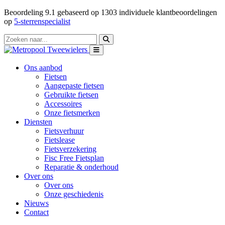
Beoordeling
9.1
gebaseerd op
1303
individuele klantbeoordelingen
op
5-sterrenspecialist
Ons aanbod
Fietsen
Aangepaste fietsen
Gebruikte fietsen
Accessoires
Onze fietsmerken
Diensten
Fietsverhuur
Fietslease
Fietsverzekering
Fisc Free Fietsplan
Reparatie & onderhoud
Over ons
Over ons
Onze geschiedenis
Nieuws
Contact