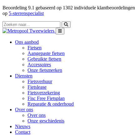
Beoordeling
9.1
gebaseerd op
1302
individuele klantbeoordelingen
op
5-sterrenspecialist
Ons aanbod
Fietsen
Aangepaste fietsen
Gebruikte fietsen
Accessoires
Onze fietsmerken
Diensten
Fietsverhuur
Fietslease
Fietsverzekering
Fisc Free Fietsplan
Reparatie & onderhoud
Over ons
Over ons
Onze geschiedenis
Nieuws
Contact