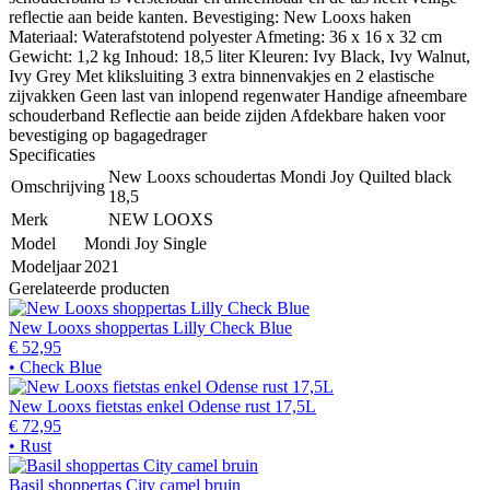
reflectie aan beide kanten. Bevestiging: New Looxs haken
Materiaal: Waterafstotend polyester Afmeting: 36 x 16 x 32 cm
Gewicht: 1,2 kg Inhoud: 18,5 liter Kleuren: Ivy Black, Ivy Walnut,
Ivy Grey Met kliksluiting 3 extra binnenvakjes en 2 elastische
zijvakken Geen last van inlopend regenwater Handige afneembare
schouderband Reflectie aan beide zijden Afdekbare haken voor
bevestiging op bagagedrager
Specificaties
New Looxs schoudertas Mondi Joy Quilted black
Omschrijving
18,5
Merk
NEW LOOXS
Model
Mondi Joy Single
Modeljaar
2021
Gerelateerde producten
New Looxs shoppertas Lilly Check Blue
€ 52,95
• Check Blue
New Looxs fietstas enkel Odense rust 17,5L
€ 72,95
• Rust
Basil shoppertas City camel bruin