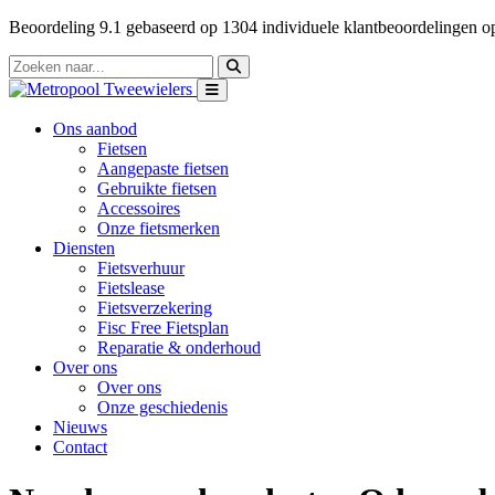
Beoordeling
9.1
gebaseerd op
1304
individuele klantbeoordelingen 
Ons aanbod
Fietsen
Aangepaste fietsen
Gebruikte fietsen
Accessoires
Onze fietsmerken
Diensten
Fietsverhuur
Fietslease
Fietsverzekering
Fisc Free Fietsplan
Reparatie & onderhoud
Over ons
Over ons
Onze geschiedenis
Nieuws
Contact