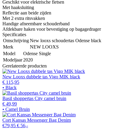
Geschikt voor elektrische fietsen
Met haaksluiting
Reflectie aan beide zijden
Met 2 extra ritsvakken
Handige afneembare schouderband
Afdekbare haken voor bevestiging op bagagedrager
Specificaties
Omschrijving
New looxs schoudertas Odense black
Merk
NEW LOOXS
Model
Odense Single
Modeljaar
2020
Gerelateerde producten
New Looxs dubbele tas Vigo MIK black
€ 115,95
• Black
Basil shoppertas City camel bruin
€ 49,99
• Camel Bruin
Cort Kansas Messenger Bag Denim
€79,95
€ 56,-