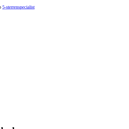
op
5-sterrenspecialist