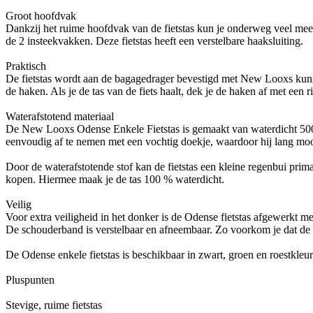
Groot hoofdvak
Dankzij het ruime hoofdvak van de fietstas kun je onderweg veel meene
de 2 insteekvakken. Deze fietstas heeft een verstelbare haaksluiting.
Praktisch
De fietstas wordt aan de bagagedrager bevestigd met New Looxs kunststo
de haken. Als je de tas van de fiets haalt, dek je de haken af met een 
Waterafstotend materiaal
De New Looxs Odense Enkele Fietstas is gemaakt van waterdicht 500D p
eenvoudig af te nemen met een vochtig doekje, waardoor hij lang mooi
Door de waterafstotende stof kan de fietstas een kleine regenbui pri
kopen. Hiermee maak je de tas 100 % waterdicht.
Veilig
Voor extra veiligheid in het donker is de Odense fietstas afgewerkt met 
De schouderband is verstelbaar en afneembaar. Zo voorkom je dat d
De Odense enkele fietstas is beschikbaar in zwart, groen en roestkleur
Pluspunten
Stevige, ruime fietstas