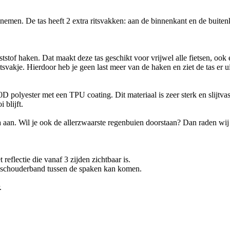
men. De tas heeft 2 extra ritsvakken: aan de binnenkant en de buitenka
f haken. Dat maakt deze tas geschikt voor vrijwel alle fietsen, ook ele
ritsvakje. Hierdoor heb je geen last meer van de haken en ziet de tas er 
olyester met een TPU coating. Dit materiaal is zeer sterk en slijtvas
 blijft.
ma aan. Wil je ook de allerzwaarste regenbuien doorstaan? Dan raden wi
reflectie die vanaf 3 zijden zichtbaar is.
e schouderband tussen de spaken kan komen.
.