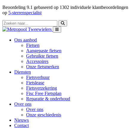
Beoordeling
9.1
gebaseerd op
1302
individuele klantbeoordelingen
op
5-sterrenspecialist
Ons aanbod
Fietsen
Aangepaste fietsen
Gebruikte fietsen
Accessoires
Onze fietsmerken
Diensten
Fietsverhuur
Fietslease
Fietsverzekering
Fisc Free Fietsplan
Reparatie & onderhoud
Over ons
Over ons
Onze geschiedenis
Nieuws
Contact