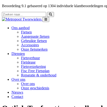
Beoordeling
9.1
gebaseerd op
1304
individuele klantbeoordelingen 
Ons aanbod
Fietsen
Aangepaste fietsen
Gebruikte fietsen
Accessoires
Onze fietsmerken
Diensten
Fietsverhuur
Fietslease
Fietsverzekering
Fisc Free Fietsplan
Reparatie & onderhoud
Over ons
Over ons
Onze geschiedenis
Nieuws
Contact