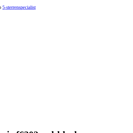
op
5-sterrenspecialist