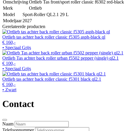
Omschrijving
Ortlieb Tas front/sport roller classic f6302 red-black
Merk
Ortlieb
Model
Sport-Roller QL2.1 29 L
Modeljaar
2027
Gerelateerde producten
Ortlieb tas achter back roller classic f5305 asph-black ql
€ 160,-
• Speciaal Grijs
Ortlieb Tas achter back roller urban f5502 pepper (single) ql2.1
€ 100,-
• Speciaal Grijs
Ortlieb tas achter back roller classic f5301 black ql2.1
€ 160,-
• Zwart
Contact
Naam
Telefoonnummer