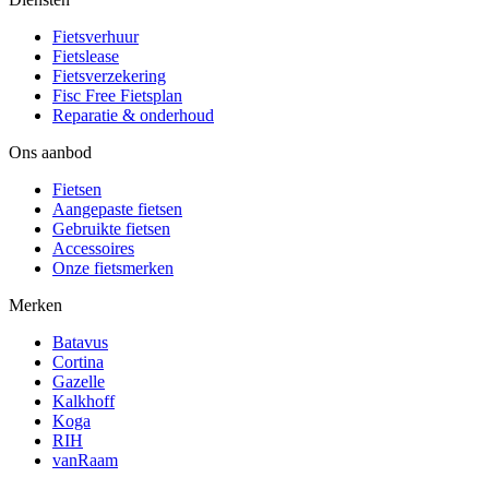
Fietsverhuur
Fietslease
Fietsverzekering
Fisc Free Fietsplan
Reparatie & onderhoud
Ons aanbod
Fietsen
Aangepaste fietsen
Gebruikte fietsen
Accessoires
Onze fietsmerken
Merken
Batavus
Cortina
Gazelle
Kalkhoff
Koga
RIH
vanRaam