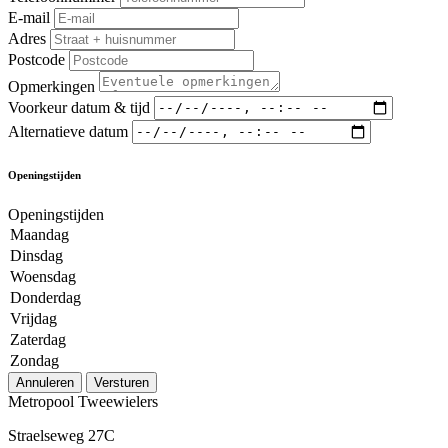
E-mail
Adres
Postcode
Opmerkingen
Voorkeur datum & tijd
Alternatieve datum
Openingstijden
Openingstijden
Maandag
Dinsdag
Woensdag
Donderdag
Vrijdag
Zaterdag
Zondag
Annuleren
Versturen
Metropool Tweewielers
Straelseweg 27C