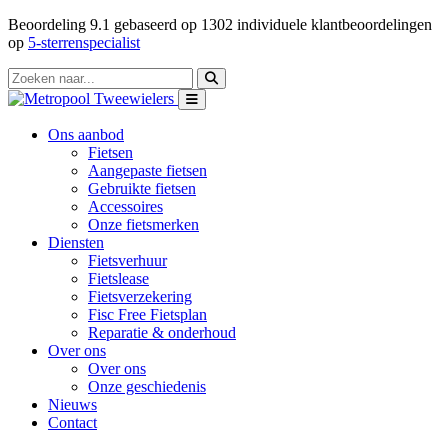
Beoordeling
9.1
gebaseerd op
1302
individuele klantbeoordelingen
op
5-sterrenspecialist
Ons aanbod
Fietsen
Aangepaste fietsen
Gebruikte fietsen
Accessoires
Onze fietsmerken
Diensten
Fietsverhuur
Fietslease
Fietsverzekering
Fisc Free Fietsplan
Reparatie & onderhoud
Over ons
Over ons
Onze geschiedenis
Nieuws
Contact